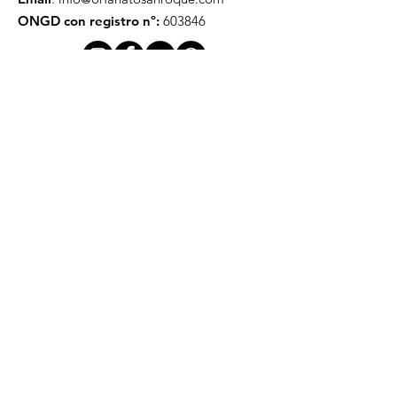
ONGD con registro nº:
603846
Actualízate mensualmente
Ingresa tu email aquí
Registrarse
Enlaces rápidos
Colabora