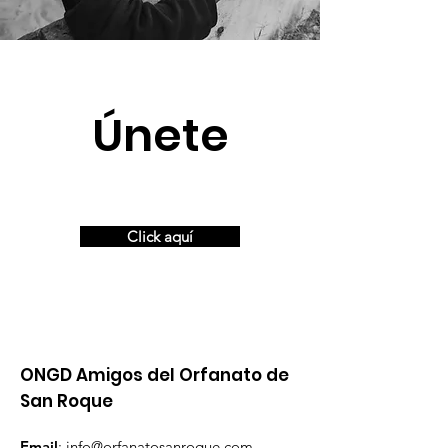
Únete
¿Quieres ayudar?
Click aquí
ONGD Amigos del Orfanato de
San Roque
Email
:
info@orfanatosanroque.com