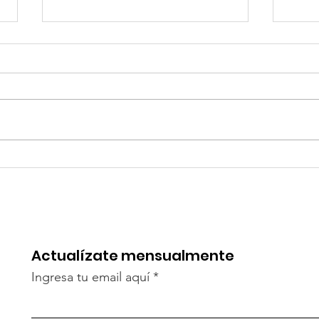
Memoria AOSR 2022
Adjuntamos la memoria de la
ONGD Amigos del Orfanato de
San Roque del 2022. En ella
encontraréis un resumen de las
actividades realizadas...
A v
muy 
una 
Actualízate mensualmente
Ingresa tu email aquí