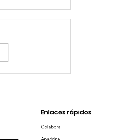
eces suceden cosas
bonitas, y esta es
de ellas 😍
Enlaces rápidos
Colabora
Apadrina