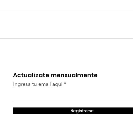
Adjuntamos la memoria de la
ONGD Amigos del Orfanato de
San Roque del 2022. En ella
encontraréis un resumen de las
actividades realizadas...
A v
muy 
una 
Actualízate mensualmente
Ingresa tu email aquí
Registrarse