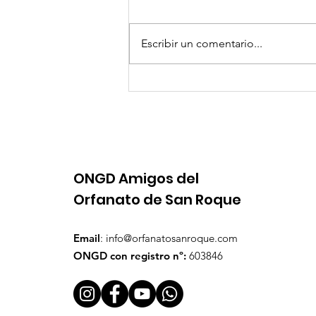
Escribir un comentario...
II Americana de Padel
Solidaria
ONGD Amigos del
Orfanato de San Roque
Email
:
info@orfanatosanroque.com
ONGD con registro nº:
603846