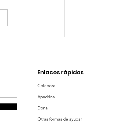
eces suceden cosas
bonitas, y esta es
de ellas 😍
Enlaces rápidos
Colabora
Apadrina
Dona
Otras formas de ayudar