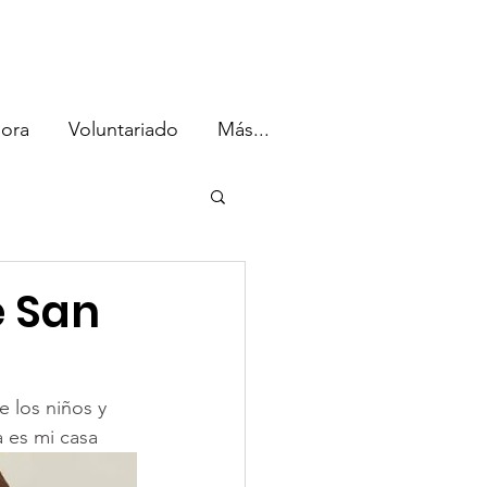
ora
Voluntariado
Más...
e San
 los niños y 
a es mi casa